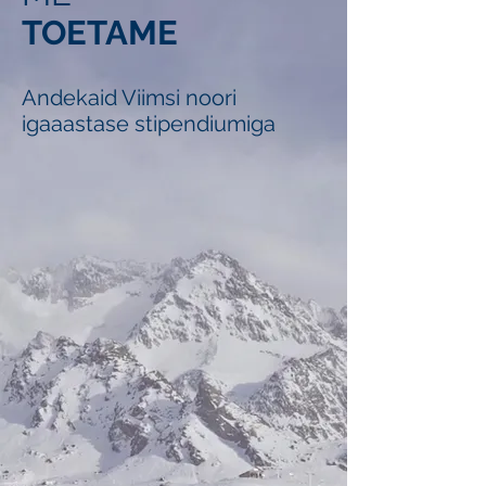
TOETAME
Andekaid Viimsi noori
igaaastase stipendiumiga