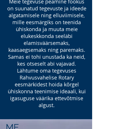
Meie tegevuse peamine fookus
on suunatud tegevuste ja ideede
algatamisele ning elluviimisele,
mille eesmärgiks on teenida
ühiskonda ja muuta meie
elukeskkonda seeläbi
elamisväärsemaks,
kaasaegsemaks ning paremaks.
Samas ei tohi unustada ka neid,
kes otseselt abi vajavad.
Lähtume oma tegevuses
Rahvusvahelise Rotary
eesmärkidest hoida kõrgel
ühiskonna teenimise ideaali, kui
igasuguse väärika ettevõtmise
algust.
ME