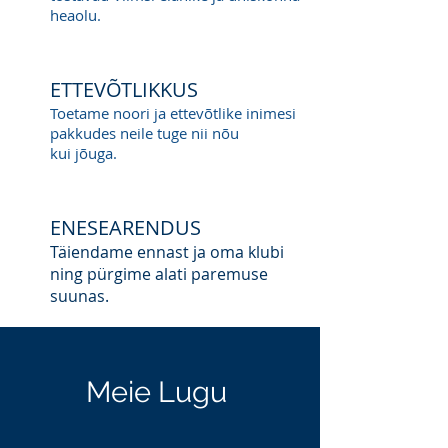
heaolu.
ETTEVÕTLIKKUS
Toetame noori ja ettevõtlike inimesi
pakkudes neile tuge nii nõu
kui jõuga
.
ENESEARENDUS
Täiendame ennast ja oma klubi
ning pürgime alati paremuse
suunas.
Meie Lugu