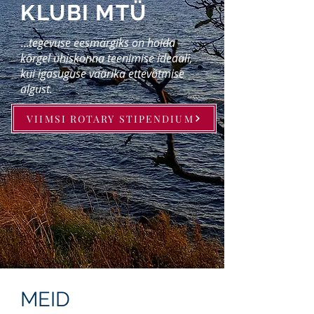
KLUBI MTÜ
...
tegevuse eesmärgiks on hoida
kõrgel ühiskonna teenimise ideaali,
kui igasuguse väärika ettevõtmise
algust.
VIIMSI ROTARY STIPENDIUM
MEID